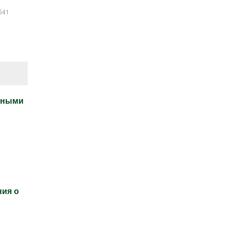
541
атными
ния о