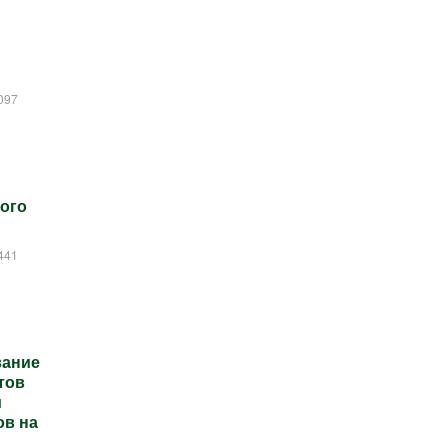
097
ого
441
вание
тов
и
ов на