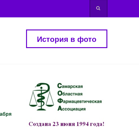
История в фото
кабря