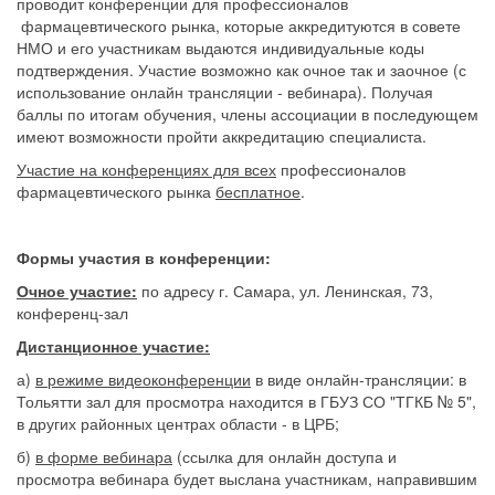
проводит конференции для профессионалов
фармацевтического рынка, которые аккредитуются в совете
НМО и его участникам выдаются индивидуальные коды
подтверждения. Участие возможно как очное так и заочное (с
использование онлайн трансляции - вебинара). Получая
баллы по итогам обучения, члены ассоциации в последующем
имеют возможности пройти аккредитацию специалиста.
Участие на конференциях для всех
профессионалов
фармацевтического рынка
бесплатное
.
Формы участия в конференции:
Очное участие:
по адресу г. Самара, ул. Ленинская, 73,
конференц-зал
Дистанционное участие:
а)
в режиме видеоконференции
в виде онлайн-трансляции: в
Тольятти зал для просмотра находится в ГБУЗ СО "ТГКБ № 5",
в других районных центрах области - в ЦРБ;
б)
в форме вебинара
(ссылка для онлайн доступа и
просмотра вебинара будет выслана участникам, направившим