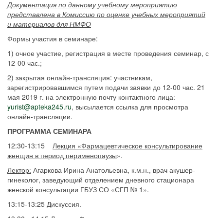
Документация по данному учебному мероприятию
представлена в Комиссию по оценке учебных мероприятий
и материалов для НМФО
Формы участия в семинаре:
1) очное участие, регистрация в месте проведения семинар, с
12-00 час.;
2) закрытая онлайн-трансляция: участникам,
зарегистрировавшимся путем подачи заявки до 12-00 час. 21
мая 2019 г. на электронную почту контактного лица:
yurist@apteka245.ru
, высылается ссылка для просмотра
онлайн-трансляции.
ПРОГРАММА СЕМИНАРА
12:30-13:15
Лекция
«Фармацевтическое консультирование
женщин в период п
ерименопаузы
».
Лектор:
Агаркова Ирина Анатольевна, к.м.н., врач акушер-
гинеколог, заведующий отделением дневного стационара
женской консультации ГБУЗ СО «СГП № 1».
13:15-13:25 Дискуссия.