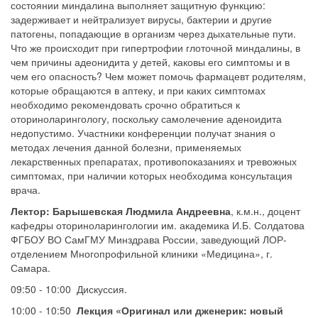
состоянии миндалина выполняет защитную функцию:
задерживает и нейтрализует вирусы, бактерии и другие
патогены, попадающие в организм через дыхательные пути.
Что же происходит при гипертрофии глоточной миндалины, в
чем причины адеонидита у детей, каковы его симптомы и в
чем его опасность? Чем может помочь фармацевт родителям,
которые обращаются в аптеку, и при каких симптомах
необходимо рекомендовать срочно обратиться к
оториноларингологу, поскольку самолечение аденоидита
недопустимо. Участники конференции получат знания о
методах лечения данной болезни, применяемых
лекарственных препаратах, противопоказаниях и тревожных
симптомах, при наличии которых необходима консультация
врача.
Лектор:
Барышевская Людмила Андреевна
, к.м.н., доцент
кафедры оториноларингологии им. академика И.Б. Солдатова
ФГБОУ ВО СамГМУ Минздрава России, заведующий ЛОР-
отделением Многопрофильной клиники «Медицина», г.
Самара.
09:50 - 10:00 Дискуссия.
10:00 - 10:50
Лекция «Оригинал или дженерик: новый