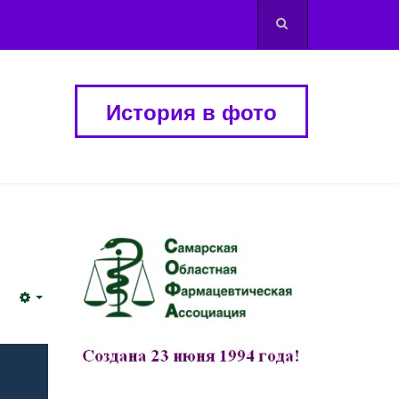
История в фото
Empty