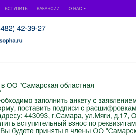
ВСТУПИТЬ
ВАКАНСИИ
О НАС
8482) 42-39-2
7
sopha.ru
я в ОО "Самарская областная
"
обходимо заполнить анкету с заявление
орму, поставить подписи с расшифровкам
дресу: 443093, г.Самара, ул.Мяги, д.17, 
тить вступительный взнос по реквизитам
о Вы будете приняты в члены ОО "Самарс